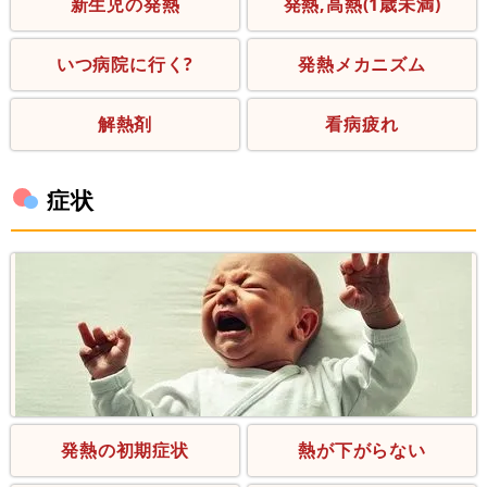
新生児の発熱
発熱,高熱(1歳未満)
いつ病院に行く?
発熱メカニズム
解熱剤
看病疲れ
症状
発熱の初期症状
熱が下がらない