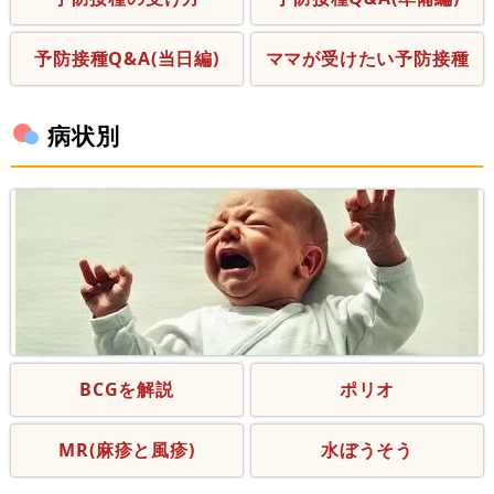
予防接種Q&A(当日編)
ママが受けたい予防接種
病状別
BCGを解説
ポリオ
MR(麻疹と風疹)
水ぼうそう