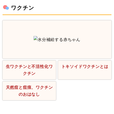
ワクチン
生ワクチンと不活性化ワ
トキソイドワクチンとは
クチン
天然痘と痘痕、ワクチン
のおはなし