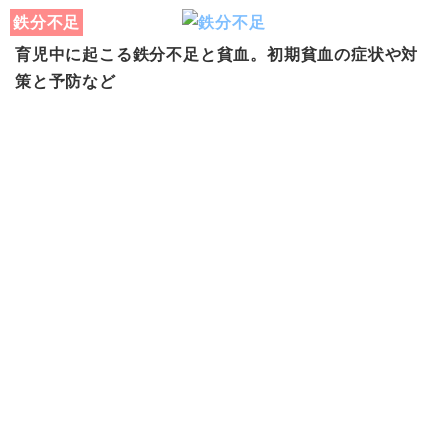
鉄分不足
育児中に起こる鉄分不足と貧血。初期貧血の症状や対
策と予防など