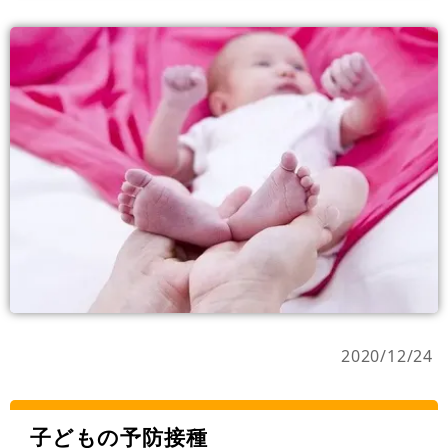
2020/12/24
子どもの予防接種