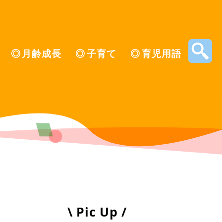
月齢成長
子育て
育児用語
\ Pic Up /