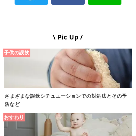
\ Pic Up /
子供の誤飲
さまざまな誤飲シチュエーションでの対処法とその予
防など
おすわり