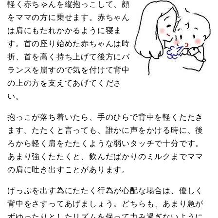
軽く赤ちゃんを縦抱っこして、顔
をママの方に乗せます。赤ちゃん
は肩にもたれかかるように寝ま
す。首の座り始めた赤ちゃんは時
折、首を高く持ち上げて後方にバ
ランスを崩すので気を付けて背中
の上の方を支えてあげてくださ
い。
抱っこが落ち着いたら、手のひらで背中を軽くたたき
ます。たたくと言っても、誰かに声をかける時に、後
ろから軽く肩をたたくような弱いタッチで十分です。
あまり強くたたくと、飲んだばかりのミルクまでママ
の肩に吐き出すことがあります。
げっぷを出す為にたたく行為が心配な場合は、優しく
背中をさすってあげましょう。どちらも、あまり急が
ずゆったりとしたリズムを保って力み過ぎないように