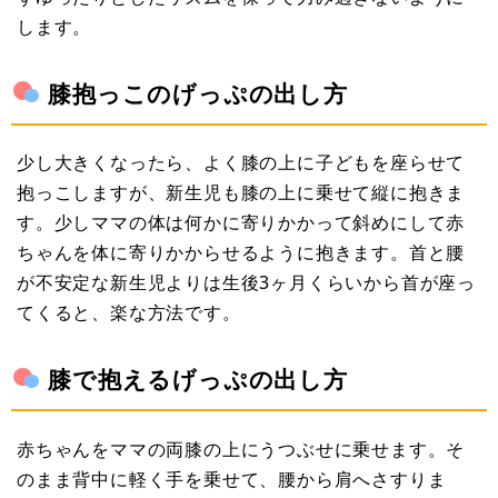
します。
膝抱っこのげっぷの出し方
少し大きくなったら、よく膝の上に子どもを座らせて
抱っこしますが、新生児も膝の上に乗せて縦に抱きま
す。少しママの体は何かに寄りかかって斜めにして赤
ちゃんを体に寄りかからせるように抱きます。首と腰
が不安定な新生児よりは生後3ヶ月くらいから首が座っ
てくると、楽な方法です。
膝で抱えるげっぷの出し方
赤ちゃんをママの両膝の上にうつぶせに乗せます。そ
のまま背中に軽く手を乗せて、腰から肩へさすりま