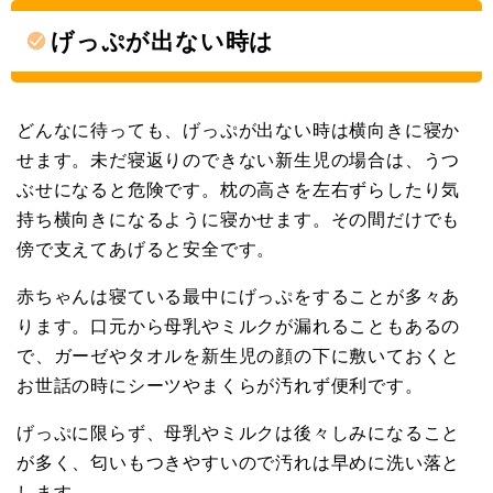
げっぷが出ない時は
どんなに待っても、げっぷが出ない時は横向きに寝か
せます。未だ寝返りのできない新生児の場合は、うつ
ぶせになると危険です。枕の高さを左右ずらしたり気
持ち横向きになるように寝かせます。その間だけでも
傍で支えてあげると安全です。
赤ちゃんは寝ている最中にげっぷをすることが多々あ
ります。口元から母乳やミルクが漏れることもあるの
で、ガーゼやタオルを新生児の顔の下に敷いておくと
お世話の時にシーツやまくらが汚れず便利です。
げっぷに限らず、母乳やミルクは後々しみになること
が多く、匂いもつきやすいので汚れは早めに洗い落と
します。