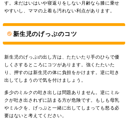
す。未だはいはいや寝返りをしない月齢なら膝に乗せ
やすいし、ママの上着も汚れない利点があります。
新生児のげっぷのコツ
新生児のげっぷの出し方は、たたいたり手のひらで優
しくさするところにコツがあります。強くたたいた
り、押すのは新生児の体に負担をかけます。逆に吐き
出してしまうので気を付けましょう。
多少のミルクの吐き出しは問題ありません。逆にミル
クが吐き出されずに詰まる方が危険です。もしも母乳
やミルクを、げっぷと一緒に出してしまっても怒る必
要はないと考えてください。