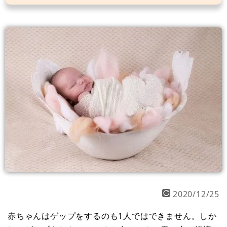
2020/12/25
赤ちゃんはゲップをするのも1人ではできません。しか