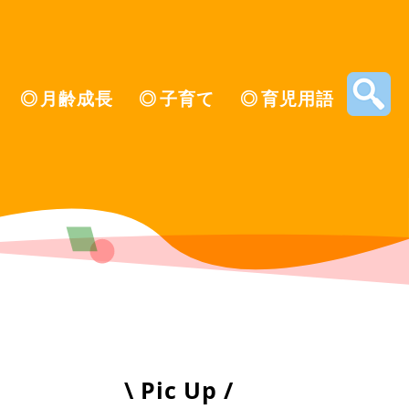
月齢成長
子育て
育児用語
\ Pic Up /