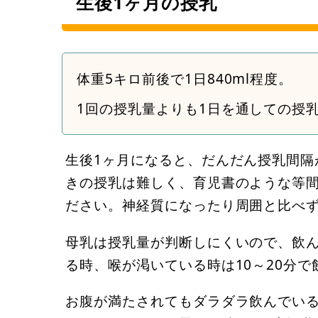
生後1ヶ月の授乳
体重5キロ前後で1日840ml程度。
1回の授乳量よりも1日を通しての授
生後1ヶ月になると、だんだん授乳間隔
きの授乳は難しく、育児書のような等
ださい。神経質になったり周囲と比べ
母乳は授乳量が判断しにくいので、飲
る時、喉が渇いている時は10～20分で
お腹が満たされてもダラダラ飲んでいる