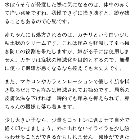
水ぼうそうが発症した際に気になるのは、体中の赤く
て痒い発疹ですね。我慢できずに掻き壊すと、跡が残
ることもあるので心配です。
赤ちゃんにも処方されるのは、カチリという白い少し
粘土状のクリームです。これは痒みを軽減して引っ掻
き防止の役割を果たしますが、嫌がる子には使用しま
せん。カチリは症状の軽減化を目的とするので、無理
に使って機嫌が悪くなるなら控えても大丈夫です。
また、マキロンやカラミンローションで優しく肌を拭
き取るだけでも痒みは軽減されてお勧めです。局所の
皮膚体温を下げれば一時的でも痒みを抑えられて、赤
ちゃんの機嫌も落ち着きます。
少し大きい子なら、少量をコットンに含ませて自分で
軽く叩かせましょう。外に出れないイライラを少し紛
らわせることができるかもしれません。発疹ができた