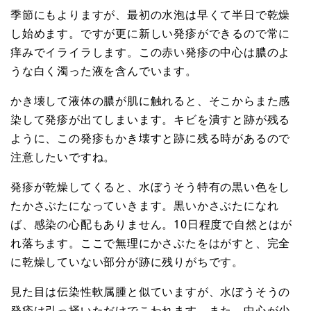
季節にもよりますが、最初の水泡は早くて半日で乾燥
し始めます。ですが更に新しい発疹ができるので常に
痒みでイライラします。この赤い発疹の中心は膿のよ
うな白く濁った液を含んでいます。
かき壊して液体の膿が肌に触れると、そこからまた感
染して発疹が出てしまいます。キビを潰すと跡が残る
ように、この発疹もかき壊すと跡に残る時があるので
注意したいですね。
発疹が乾燥してくると、水ぼうそう特有の黒い色をし
たかさぶたになっていきます。黒いかさぶたになれ
ば、感染の心配もありません。10日程度で自然とはが
れ落ちます。ここで無理にかさぶたをはがすと、完全
に乾燥していない部分が跡に残りがちです。
見た目は伝染性軟属腫と似ていますが、水ぼうそうの
発疹は引っ掻いただけでこわれます。また、中心が少