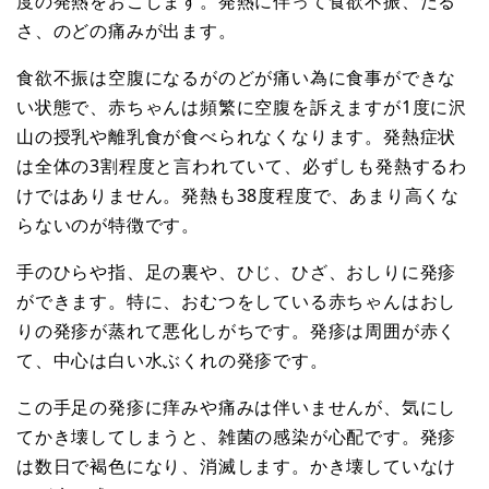
度の発熱をおこします。発熱に伴って食欲不振、だる
さ、のどの痛みが出ます。
食欲不振は空腹になるがのどが痛い為に食事ができな
い状態で、赤ちゃんは頻繁に空腹を訴えますが1度に沢
山の授乳や離乳食が食べられなくなります。発熱症状
は全体の3割程度と言われていて、必ずしも発熱するわ
けではありません。発熱も38度程度で、あまり高くな
らないのが特徴です。
手のひらや指、足の裏や、ひじ、ひざ、おしりに発疹
ができます。特に、おむつをしている赤ちゃんはおし
りの発疹が蒸れて悪化しがちです。発疹は周囲が赤く
て、中心は白い水ぶくれの発疹です。
この手足の発疹に痒みや痛みは伴いませんが、気にし
てかき壊してしまうと、雑菌の感染が心配です。発疹
は数日で褐色になり、消滅します。かき壊していなけ