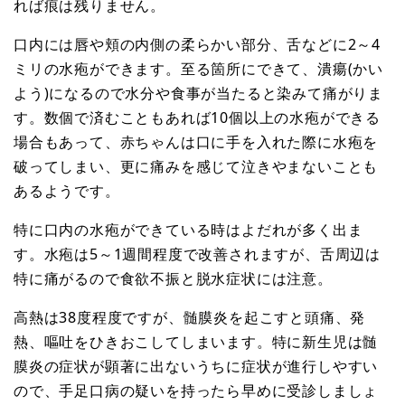
れば痕は残りません。
口内には唇や頬の内側の柔らかい部分、舌などに2～4
ミリの水疱ができます。至る箇所にできて、潰瘍(かい
よう)になるので水分や食事が当たると染みて痛がりま
す。数個で済むこともあれば10個以上の水疱ができる
場合もあって、赤ちゃんは口に手を入れた際に水疱を
破ってしまい、更に痛みを感じて泣きやまないことも
あるようです。
特に口内の水疱ができている時はよだれが多く出ま
す。水疱は5～1週間程度で改善されますが、舌周辺は
特に痛がるので食欲不振と脱水症状には注意。
高熱は38度程度ですが、髄膜炎を起こすと頭痛、発
熱、嘔吐をひきおこしてしまいます。特に新生児は髄
膜炎の症状が顕著に出ないうちに症状が進行しやすい
ので、手足口病の疑いを持ったら早めに受診しましょ