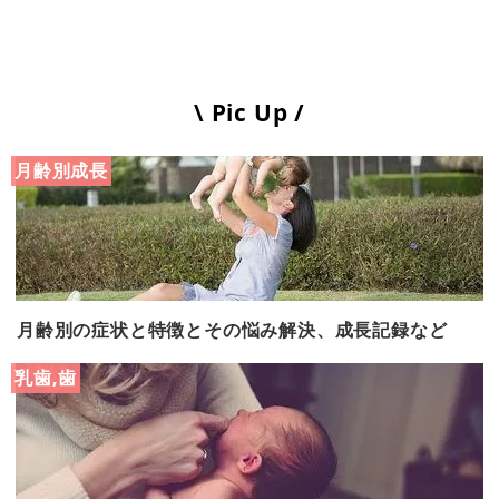
\ Pic Up /
月齢別成長
月齢別の症状と特徴とその悩み解決、成長記録など
乳歯,歯