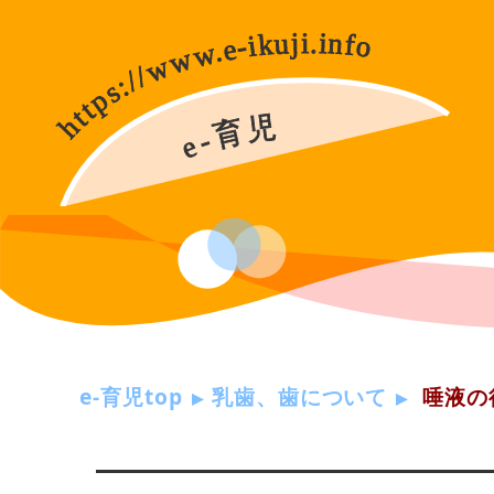
e-育児top
乳歯、歯について
唾液の