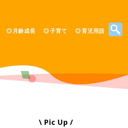
月齢成長
子育て
育児用語
\ Pic Up /