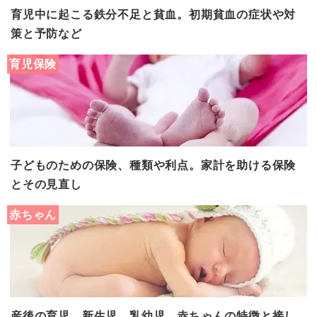
育児中に起こる鉄分不足と貧血。初期貧血の症状や対
策と予防など
育児保険
子どものための保険、種類や利点。家計を助ける保険
とその見直し
赤ちゃん
産後の育児。新生児、乳幼児、赤ちゃんの特徴と接し