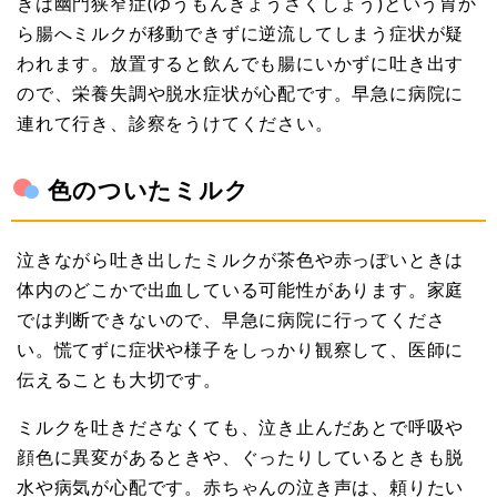
きは幽門狭窄症(ゆうもんきょうさくしょう)という胃か
ら腸へミルクが移動できずに逆流してしまう症状が疑
われます。放置すると飲んでも腸にいかずに吐き出す
ので、栄養失調や脱水症状が心配です。早急に病院に
連れて行き、診察をうけてください。
色のついたミルク
泣きながら吐き出したミルクが茶色や赤っぽいときは
体内のどこかで出血している可能性があります。家庭
では判断できないので、早急に病院に行ってくださ
い。慌てずに症状や様子をしっかり観察して、医師に
伝えることも大切です。
ミルクを吐きださなくても、泣き止んだあとで呼吸や
顔色に異変があるときや、ぐったりしているときも脱
水や病気が心配です。赤ちゃんの泣き声は、頼りたい