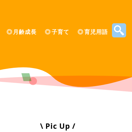
月齢成長
子育て
育児用語
\ Pic Up /