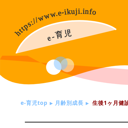
e-育児top
月齢別成長
生後1ヶ月健