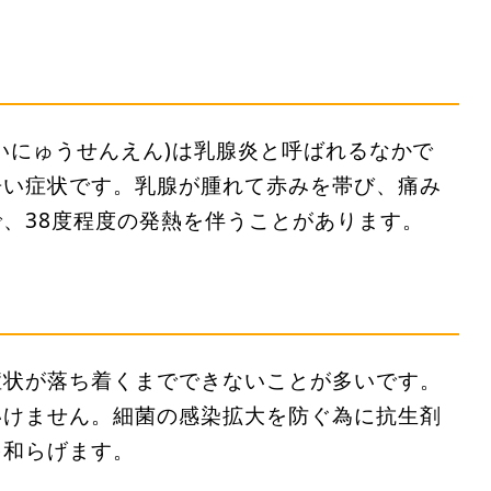
いにゅうせんえん)は乳腺炎と呼ばれるなかで
辛い症状です。乳腺が腫れて赤みを帯び、痛み
、38度程度の発熱を伴うことがあります。
症状が落ち着くまでできないことが多いです。
いけません。細菌の感染拡大を防ぐ為に抗生剤
を和らげます。