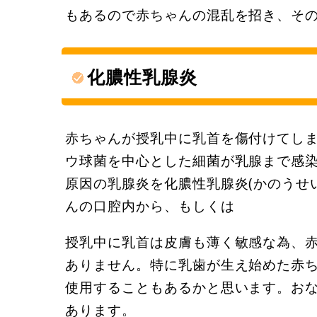
もあるので赤ちゃんの混乱を招き、そ
化膿性乳腺炎
赤ちゃんが授乳中に乳首を傷付けてし
ウ球菌を中心とした細菌が乳腺まで感
原因の乳腺炎を化膿性乳腺炎(かのうせ
んの口腔内から、もしくは
授乳中に乳首は皮膚も薄く敏感な為、
ありません。特に乳歯が生え始めた赤
使用することもあるかと思います。お
あります。