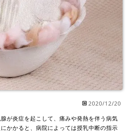
2020/12/20
乳腺が炎症を起こして、痛みや発熱を伴う病気
炎にかかると、病院によっては授乳中断の指示