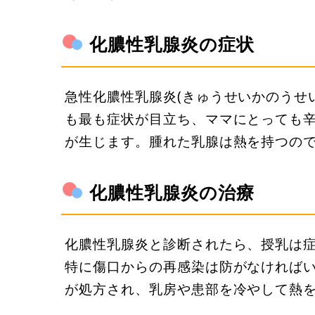
化膿性乳腺炎の症状
急性化膿性乳腺炎(きゅうせいかのうせ
も最も症状が目立ち、ママにとっても
が生じます。腫れた乳腺は熱を持つので
化膿性乳腺炎の治療
化膿性乳腺炎と診断されたら、授乳は
特に傷口からの再感染は防がなければ
が処方され、乳房や患部を冷やして熱