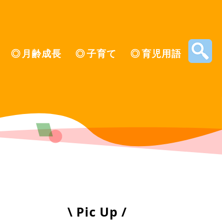
月齢成長
子育て
育児用語
\ Pic Up /