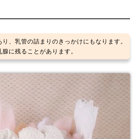
あり、乳管の詰まりのきっかけにもなります。
乳腺に残ることがあります。