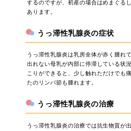
するのですが、初産の場合はめまぐる
あります。
うっ滞性乳腺炎の症状
うっ滞性乳腺炎は乳房全体が赤く腫れ
出れない母乳が内部に停滞している状
こりができると、少し触れただけでも
たのリンパ節も腫れます。
うっ滞性乳腺炎の治療
うっ滞性乳腺炎の治療では抗生物質が