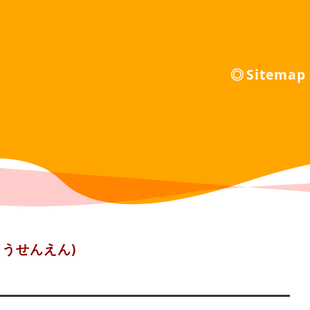
Sitemap
ゅうせんえん)