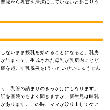
、普段から乳首を清潔にしていないと起こりう
。
通しないまま授乳を始めることになると、乳房
管が詰まって、生成された母乳が乳房内にとど
症を起こす乳腺炎を(うったいせいにゅうせん
あり、乳管の詰まりのきっかけにもなります。
う話を産院でもよく聞きますが、新生児は哺乳
とがあります。この時、ママが絞り出してケア