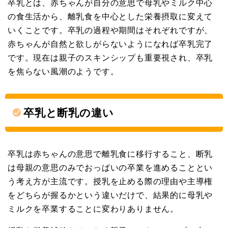
卒乳とは、赤ちゃんが自分の意思で母乳やミルク中心
の食生活から、離乳食を中心とした栄養摂取に変えて
いくことです。卒乳の過程や期間はそれぞれですが、
赤ちゃんが自然と欲しがらないようになれば卒乳完了
です。現在は親子のスキンシップも重要視され、卒乳
を焦らない風潮のようです。
卒乳と断乳の違い
卒乳は赤ちゃんの意思で離乳食に移行すること、断乳
は母親の意思のみでおっぱいの卒業を進めることとい
う考え方が主流です。授乳を止める際の理由や主導権
をどちらが握るかという違いだけで、結果的に母乳や
ミルクを卒業することに変わりありません。