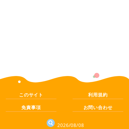
このサイト
利用規約
免責事項
お問い合わせ
2026/08/08