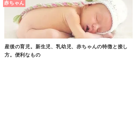
赤ちゃん
産後の育児。新生児、乳幼児、赤ちゃんの特徴と接し
方。便利なもの