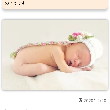
のようです。
2020/12/20