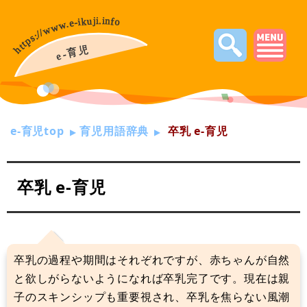
e-育児top
育児用語辞典
卒乳 e-育児
卒乳 e-育児
卒乳の過程や期間はそれぞれですが、赤ちゃんが自然
と欲しがらないようになれば卒乳完了です。現在は親
子のスキンシップも重要視され、卒乳を焦らない風潮