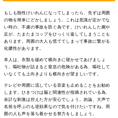
もしも熱性けいれんになってしまったら、先ずは周囲
の物を簡単にどかしましょう。これは意識が定かでな
い時の、不慮の事故を防ぐ為です。けいれんした腕や
足が、たまたまコップをひっくり返してしまうことも
あります。周囲の大人も慌ててしまって事故に繋がる
化膿性があります。
本人は、衣類を緩めて横向きに寝かせてあげましょ
う。嘔吐物が詰まると窒息の危険がある為、嘔吐して
いなくても上向きよりも横向きが望ましいです。
テレビや周囲に流している音楽も止めることをお勧め
します。ひきつけは脳と関連性が指摘されている為、
余計な刺激は控えた方が安心でしょう。勿論、大声で
名前を呼ぶのも逆効果なので気を付けたいですね。周
囲の人も声を落ち着かせる努力をしましょう。