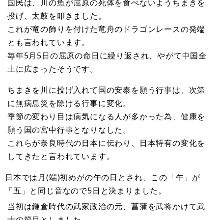
国民は、川の魚が屈原の死体を食べないようちまきを
投げ、太鼓を叩きました。
これが竜の飾りを付けた竜舟のドラゴンレースの発端
とも言われています。
毎年5月5日の屈原の命日に繰り返され、やがて中国全
土に広まったそうです。
ちまきを川に投げ入れて国の安泰を願う行事は、次第
に無病息災を除ける行事に変化。
季節の変わり目は病気になる人が多かった為、健康を
願う国の宮中行事となりなした。
これらが奈良時代の日本に伝わり、日本特有の変化を
してきたと言われています。
日本では月(端)初めがの午の日とされ、この「午」が
「五」と同じ音なので5日と決まりました。
当初は鎌倉時代の武家政治の元、菖蒲を武将かけて武
士の節目としました。